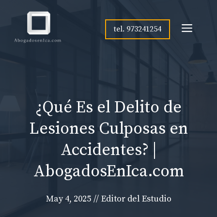
Skip
to
Men
tel. 973241254
content
¿Qué Es el Delito de
Lesiones Culposas en
Accidentes? |
AbogadosEnIca.com
May 4, 2025
//
Editor del Estudio