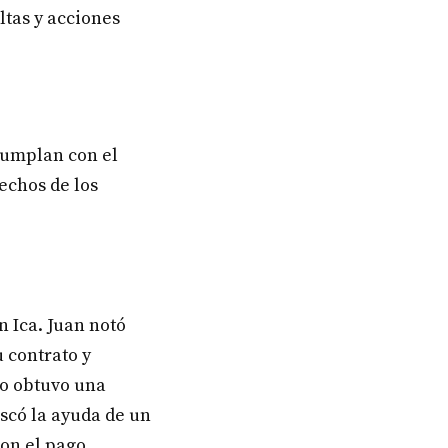
ltas y acciones
cumplan con el
echos de los
n Ica. Juan notó
 contrato y
no obtuvo una
scó la ayuda de un
on el pago,