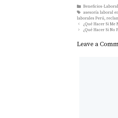
Categories
Beneficios-Labora
Tags
asesoría laboral e
laborales Perú
,
reclam
¿Qué Hacer Si Me 
¿Qué Hacer Si No
Leave a Comm
Comment