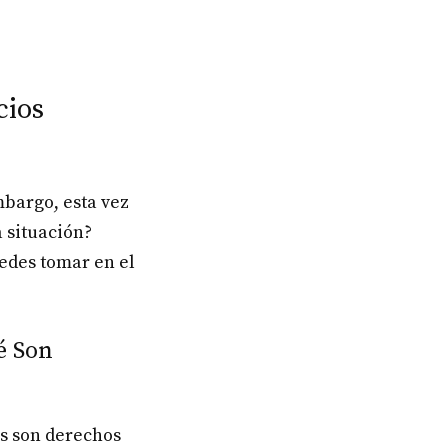
cios
mbargo, esta vez
a situación?
edes tomar en el
é Son
os son derechos