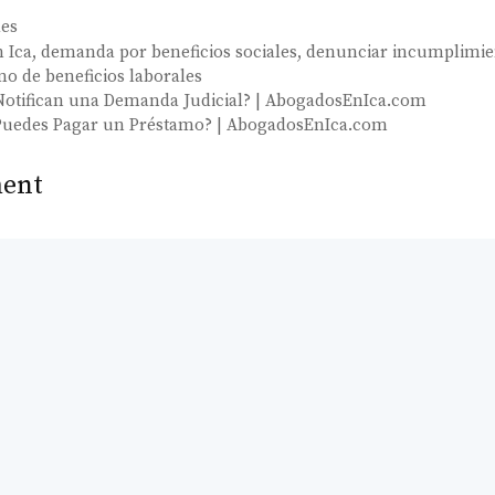
les
n Ica
,
demanda por beneficios sociales
,
denunciar incumplimie
o de beneficios laborales
Notifican una Demanda Judicial? | AbogadosEnIca.com
 Puedes Pagar un Préstamo? | AbogadosEnIca.com
ent