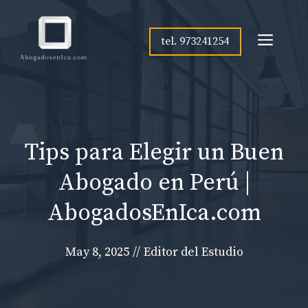
Skip
to
Men
tel. 973241254
content
Tips para Elegir un Buen
Abogado en Perú |
AbogadosEnIca.com
May 8, 2025
//
Editor del Estudio