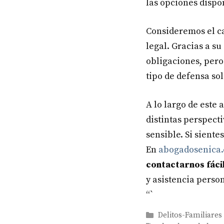
las opciones dispo
Consideremos el ca
legal. Gracias a s
obligaciones, pero
tipo de defensa so
A lo largo de este
distintas perspect
sensible. Si sient
En
abogadosenica
contactarnos fác
y asistencia perso
“`
Categories
Delitos-Familiares