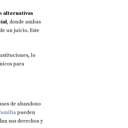
as
alternativas
ial
, donde ambas
e un juicio. Este
stituciones, lo
micos para
casos de abandono
Familia
pueden
dan sus derechos y