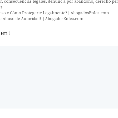
r
,
consecuencias legales
,
denuncia por abandono
,
derecho pe
es
coso y Cómo Protegerte Legalmente? | AbogadosEnIca.com
 de Abuso de Autoridad? | AbogadosEnIca.com
ent