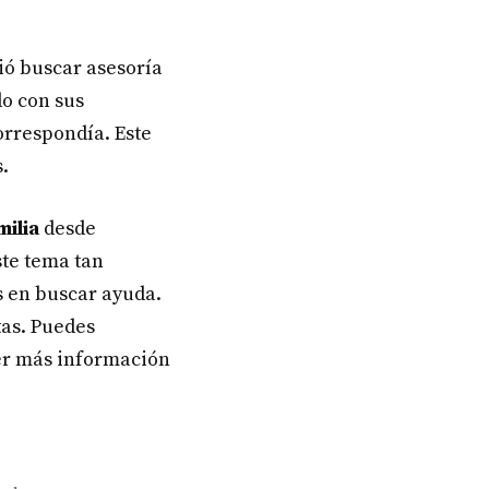
ió buscar asesoría
o con sus
orrespondía. Este
.
milia
desde
ste tema tan
s en buscar ayuda.
tas. Puedes
r más información