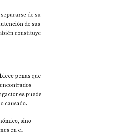
s separarse de su
nutención de sus
ambién constituye
ablece penas que
 encontrados
ligaciones puede
ño causado.
onómico, sino
nes en el