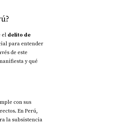
rú?
e el
delito de
cial para entender
avés de este
manifiesta y qué
umple con sus
rectos. En Perú,
ra la subsistencia