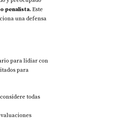
ido y preocupado
o penalista
. Este
rciona una defensa
rio para lidiar con
itados para
 considere todas
evaluaciones