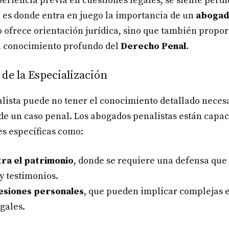
eriencia previa en cuestiones legales, se siente perd
í es donde entra en juego la importancia de un
abogad
o ofrece orientación jurídica, sino que también propo
el conocimiento profundo del
Derecho Penal
.
de la Especialización
ista puede no tener el conocimiento detallado necesa
de un caso penal. Los abogados penalistas están capac
s específicas como:
tra el patrimonio
, donde se requiere una defensa que
y testimonios.
lesiones personales
, que pueden implicar complejas 
gales.