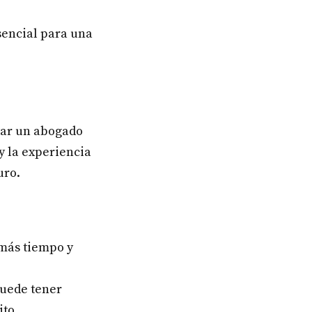
esencial para una
tar un abogado
y la experiencia
uro.
 más tiempo y
puede tener
ito.