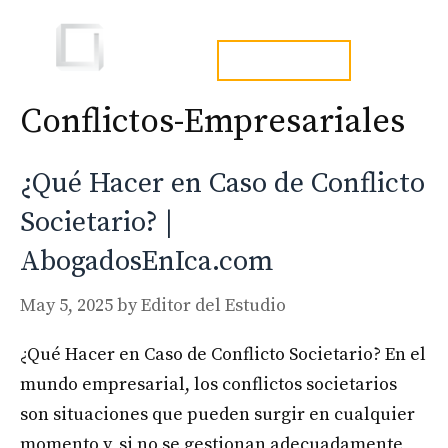
Skip
to
Men
tel. 973241254
content
Conflictos-Empresariales
¿Qué Hacer en Caso de Conflicto
Societario? |
AbogadosEnIca.com
May 5, 2025
by
Editor del Estudio
¿Qué Hacer en Caso de Conflicto Societario? En el
mundo empresarial, los conflictos societarios
son situaciones que pueden surgir en cualquier
momento y, si no se gestionan adecuadamente,