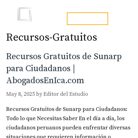
Skip
to
Men
tel. 973241254
content
Recursos-Gratuitos
Recursos Gratuitos de Sunarp
para Ciudadanos |
AbogadosEnIca.com
May 8, 2025
by
Editor del Estudio
Recursos Gratuitos de Sunarp para Ciudadanos:
Todo lo que Necesitas Saber En el día a día, los
ciudadanos peruanos pueden enfrentar diversas
situaciones que requieren información o