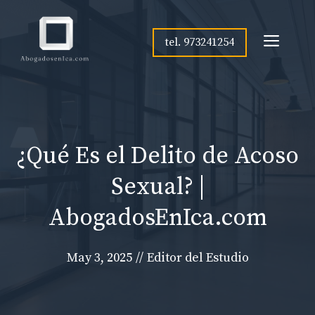
Skip
to
Men
tel. 973241254
content
¿Qué Es el Delito de Acoso
Sexual? |
AbogadosEnIca.com
May 3, 2025
//
Editor del Estudio