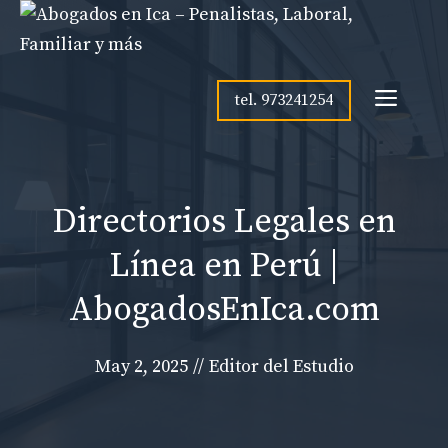
Skip
to
content
Men
tel. 973241254
Directorios Legales en
Línea en Perú |
AbogadosEnIca.com
May 2, 2025
//
Editor del Estudio