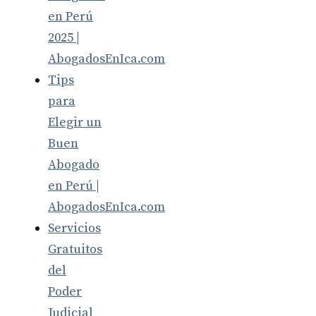
en Perú
2025 |
AbogadosEnIca.com
Tips
para
Elegir un
Buen
Abogado
en Perú |
AbogadosEnIca.com
Servicios
Gratuitos
del
Poder
Judicial