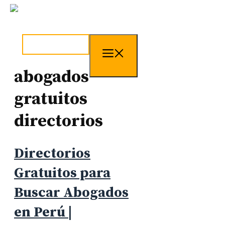
Skip
to
content
tel. 973241254
Menu
abogados
gratuitos
directorios
Directorios
Gratuitos para
Buscar Abogados
en Perú |