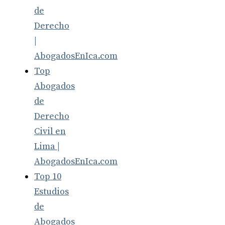
de
Derecho
|
AbogadosEnIca.com
Top
Abogados
de
Derecho
Civil en
Lima |
AbogadosEnIca.com
Top 10
Estudios
de
Abogados