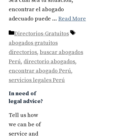
Sea cual sea tu situación,
encontrar el abogado
adecuado puede …
Read More
Categories
Tags
Directorios-Gratuitos
abogados gratuitos
directorios
,
buscar abogados
Perú
,
directorio abogados
,
encontrar abogado Perú
,
servicios legales Perú
In need of
legal advice?
Tell us how
we can be of
service and