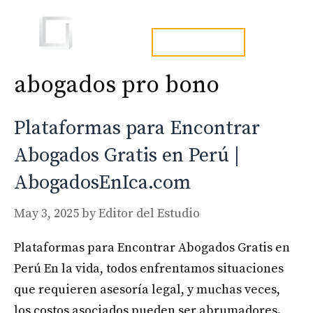
Skip
to
Men
tel. 973241254
content
abogados pro bono
Plataformas para Encontrar
Abogados Gratis en Perú |
AbogadosEnIca.com
May 3, 2025
by
Editor del Estudio
Plataformas para Encontrar Abogados Gratis en
Perú En la vida, todos enfrentamos situaciones
que requieren asesoría legal, y muchas veces,
los costos asociados pueden ser abrumadores.