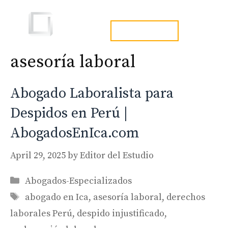
Skip
to
Men
tel. 973241254
content
asesoría laboral
Abogado Laboralista para
Despidos en Perú |
AbogadosEnIca.com
April 29, 2025
by
Editor del Estudio
Categories
Abogados-Especializados
Tags
abogado en Ica
,
asesoría laboral
,
derechos
laborales Perú
,
despido injustificado
,