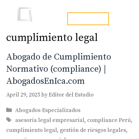
Skip
to
Men
tel. 973241254
content
cumplimiento legal
Abogado de Cumplimiento
Normativo (compliance) |
AbogadosEnIca.com
April 29, 2025
by
Editor del Estudio
Categories
Abogados-Especializados
Tags
asesoría legal empresarial
,
compliance Perú
,
cumplimiento legal
,
gestión de riesgos legales
,