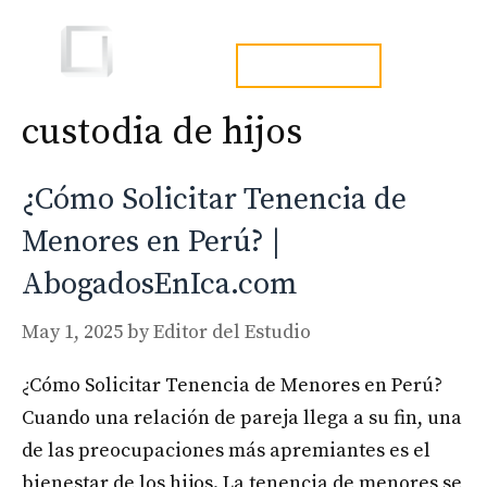
Skip
to
Men
tel. 973241254
content
custodia de hijos
¿Cómo Solicitar Tenencia de
Menores en Perú? |
AbogadosEnIca.com
May 1, 2025
by
Editor del Estudio
¿Cómo Solicitar Tenencia de Menores en Perú?
Cuando una relación de pareja llega a su fin, una
de las preocupaciones más apremiantes es el
bienestar de los hijos. La tenencia de menores se