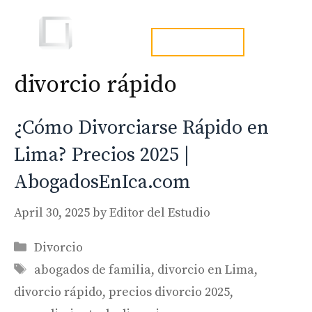
Skip
to
Men
tel. 973241254
content
divorcio rápido
¿Cómo Divorciarse Rápido en
Lima? Precios 2025 |
AbogadosEnIca.com
April 30, 2025
by
Editor del Estudio
Categories
Divorcio
Tags
abogados de familia
,
divorcio en Lima
,
divorcio rápido
,
precios divorcio 2025
,