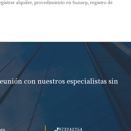
istrar alquiler
,
procedimiento en Sunarp
,
registro de
eunión con nuestros especialistas sin
973241254
om