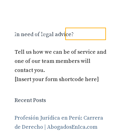
tel. 973241254
Blog
Contacto
In need of legal advice?
Tell us how we can be of service and
one of our team members will
contact you.
[Insert your form shortcode here]
Recent Posts
Profesión Jurídica en Perú: Carrera
de Derecho | AbogadosEnIca.com