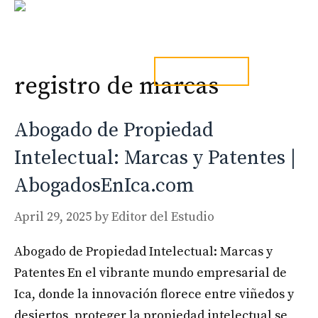
Skip
to
content
Men
tel. 973241254
registro de marcas
Abogado de Propiedad
Intelectual: Marcas y Patentes |
AbogadosEnIca.com
April 29, 2025
by
Editor del Estudio
Abogado de Propiedad Intelectual: Marcas y
Patentes En el vibrante mundo empresarial de
Ica, donde la innovación florece entre viñedos y
desiertos, proteger la propiedad intelectual se