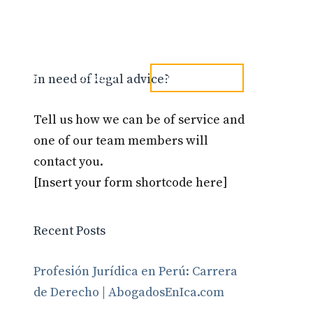
tel. 973241254
Blog
Contacto
In need of legal advice?
Tell us how we can be of service and
one of our team members will
contact you.
[Insert your form shortcode here]
Recent Posts
Profesión Jurídica en Perú: Carrera
de Derecho | AbogadosEnIca.com