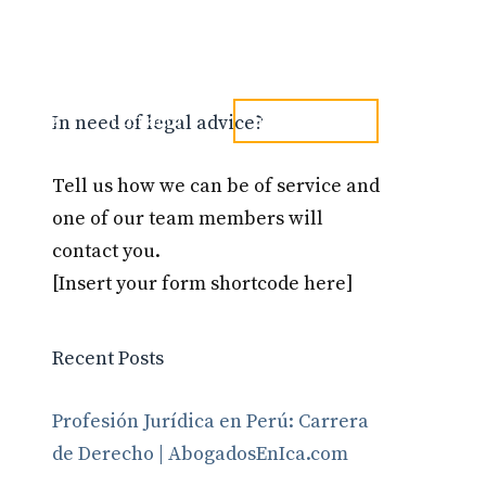
tel. 973241254
Blog
Contacto
In need of legal advice?
Tell us how we can be of service and
one of our team members will
contact you.
[Insert your form shortcode here]
Recent Posts
Profesión Jurídica en Perú: Carrera
de Derecho | AbogadosEnIca.com