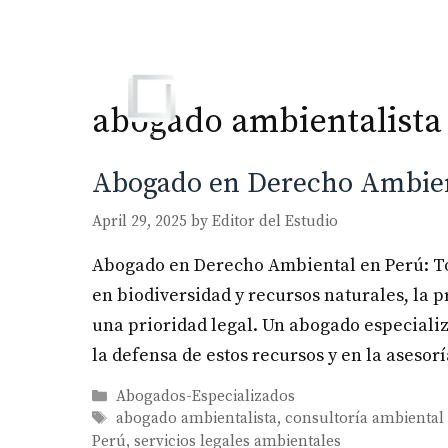
Skip
to
content
abogado ambientalista
Abogado en Derecho Ambien
April 29, 2025
by
Editor del Estudio
Abogado en Derecho Ambiental en Perú: Tod
en biodiversidad y recursos naturales, la 
una prioridad legal. Un abogado especiali
la defensa de estos recursos y en la asesor
Categories
Abogados-Especializados
Tags
abogado ambientalista
,
consultoría ambiental 
Perú
,
servicios legales ambientales