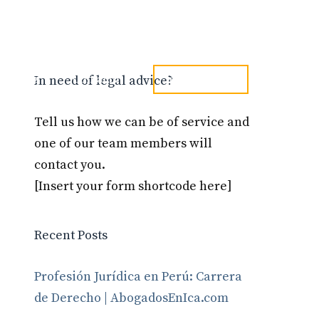
tel. 973241254
Blog
Contacto
In need of legal advice?
Tell us how we can be of service and
one of our team members will
contact you.
[Insert your form shortcode here]
Recent Posts
Profesión Jurídica en Perú: Carrera
de Derecho | AbogadosEnIca.com