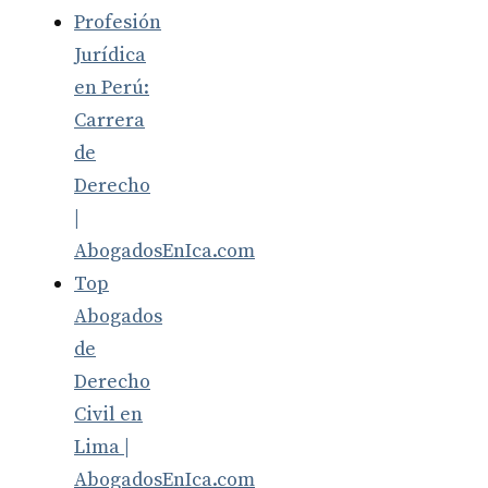
Profesión
Jurídica
en Perú:
Carrera
de
Derecho
|
AbogadosEnIca.com
Top
Abogados
de
Derecho
Civil en
Lima |
AbogadosEnIca.com