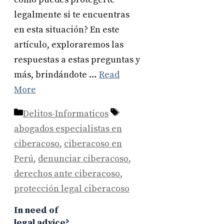
legalmente si te encuentras
en esta situación? En este
artículo, exploraremos las
respuestas a estas preguntas y
más, brindándote …
Read
More
Categories
Tags
Delitos-Informaticos
abogados especialistas en
ciberacoso
,
ciberacoso en
Perú
,
denunciar ciberacoso
,
derechos ante ciberacoso
,
protección legal ciberacoso
In need of
legal advice?