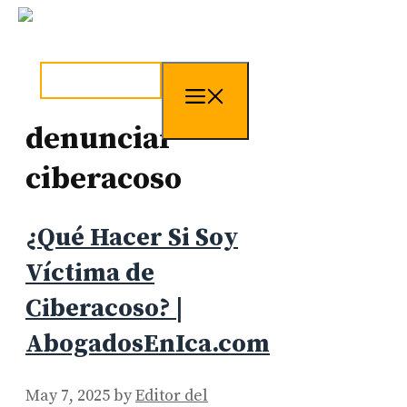
Skip
to
content
tel. 973241254
Menu
denunciar
ciberacoso
¿Qué Hacer Si Soy
Víctima de
Ciberacoso? |
AbogadosEnIca.com
May 7, 2025
by
Editor del