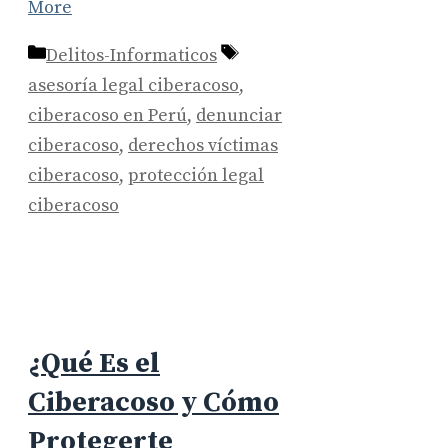
More
Categories
Tags
Delitos-Informaticos
asesoría legal ciberacoso
,
ciberacoso en Perú
,
denunciar
ciberacoso
,
derechos víctimas
ciberacoso
,
protección legal
ciberacoso
¿Qué Es el
Ciberacoso y Cómo
Protegerte