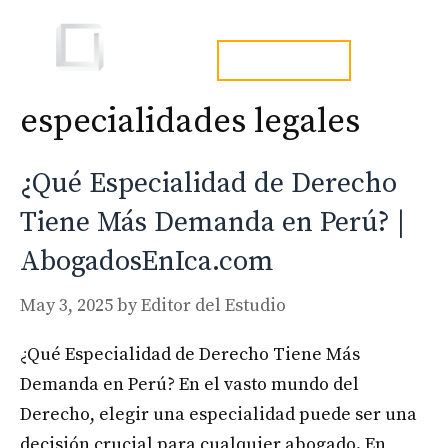
Skip
to
Men
tel. 973241254
content
especialidades legales
¿Qué Especialidad de Derecho
Tiene Más Demanda en Perú? |
AbogadosEnIca.com
May 3, 2025
by
Editor del Estudio
¿Qué Especialidad de Derecho Tiene Más
Demanda en Perú? En el vasto mundo del
Derecho, elegir una especialidad puede ser una
decisión crucial para cualquier abogado. En