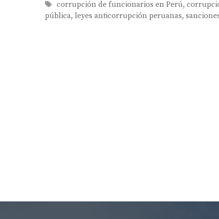
Tags
corrupción de funcionarios en Perú
,
corrupci
pública
,
leyes anticorrupción peruanas
,
sancione