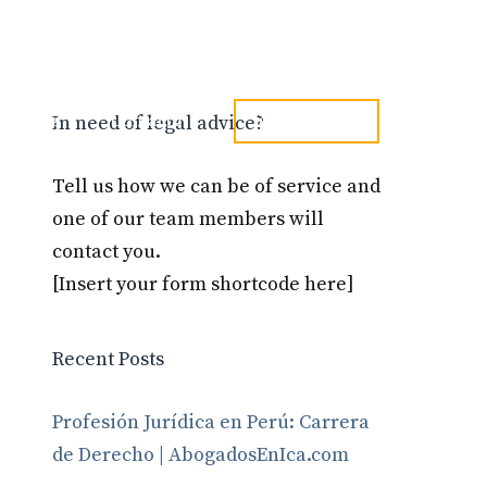
tel. 973241254
Blog
Contacto
In need of legal advice?
Tell us how we can be of service and
one of our team members will
contact you.
[Insert your form shortcode here]
Recent Posts
Profesión Jurídica en Perú: Carrera
de Derecho | AbogadosEnIca.com