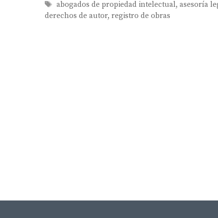
Tags
abogados de propiedad intelectual
,
asesoría l
derechos de autor
,
registro de obras