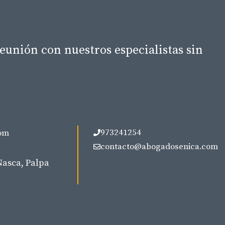
eunión con nuestros especialistas sin
973241254
om
contacto@abogadosenica.com
Nasca, Palpa