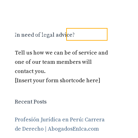
tel. 973241254
Blog
Contacto
In need of legal advice?
Tell us how we can be of service and
one of our team members will
contact you.
[Insert your form shortcode here]
Recent Posts
Profesión Jurídica en Perú: Carrera
de Derecho | AbogadosEnIca.com