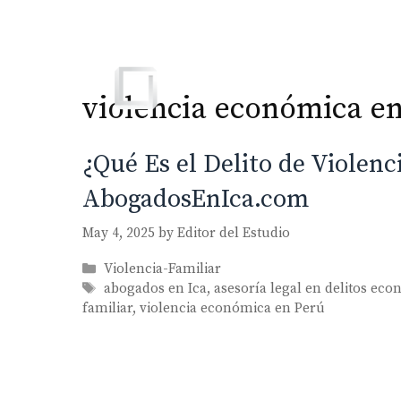
Skip
to
content
violencia económica e
¿Qué Es el Delito de Violen
AbogadosEnIca.com
May 4, 2025
by
Editor del Estudio
Categories
Violencia-Familiar
Tags
abogados en Ica
,
asesoría legal en delitos ec
familiar
,
violencia económica en Perú