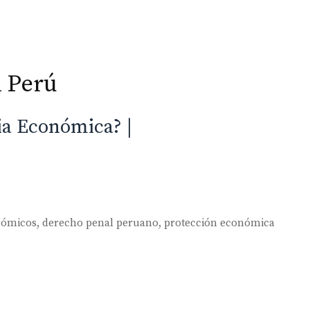
n Perú
Inicio
Especialidades
cia Económica? |
onómicos
,
derecho penal peruano
,
protección económica