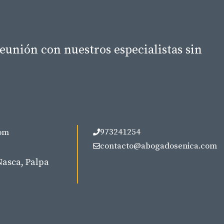
eunión con nuestros especialistas sin
973241254
om
contacto@abogadosenica.com
Nasca, Palpa