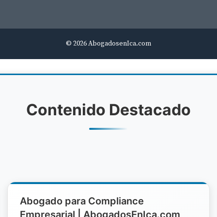
© 2026 AbogadosenIca.com
Contenido Destacado
Abogado para Compliance
Empresarial | AbogadosEnIca.com