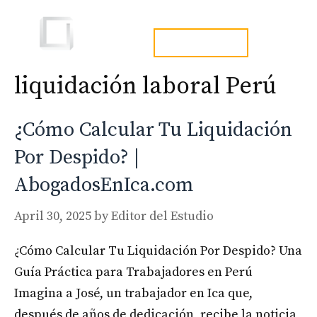
Skip
to
Men
tel. 973241254
content
liquidación laboral Perú
¿Cómo Calcular Tu Liquidación
Por Despido? |
AbogadosEnIca.com
April 30, 2025
by
Editor del Estudio
¿Cómo Calcular Tu Liquidación Por Despido? Una
Guía Práctica para Trabajadores en Perú
Imagina a José, un trabajador en Ica que,
después de años de dedicación, recibe la noticia