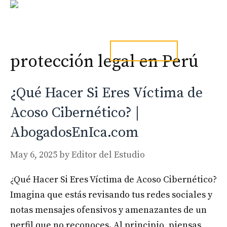
Skip
to
content
Men
tel. 973241254
protección legal en Perú
¿Qué Hacer Si Eres Víctima de
Acoso Cibernético? |
AbogadosEnIca.com
May 6, 2025
by
Editor del Estudio
¿Qué Hacer Si Eres Víctima de Acoso Cibernético?
Imagina que estás revisando tus redes sociales y
notas mensajes ofensivos y amenazantes de un
perfil que no reconoces. Al principio, piensas