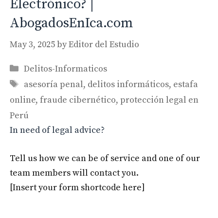
Electrónico? |
AbogadosEnIca.com
May 3, 2025
by
Editor del Estudio
Categories
Delitos-Informaticos
Tags
asesoría penal
,
delitos informáticos
,
estafa
online
,
fraude cibernético
,
protección legal en
Perú
In need of legal advice?
Tell us how we can be of service and one of our
team members will contact you.
[Insert your form shortcode here]