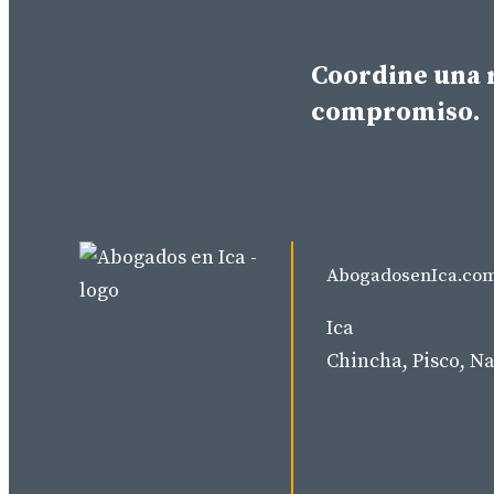
Coordine una r
compromiso.
AbogadosenIca.co
Ica
Chincha, Pisco, Na