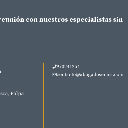
eunión con nuestros especialistas sin
973241254
m
contacto@abogadosenica.com
sca, Palpa