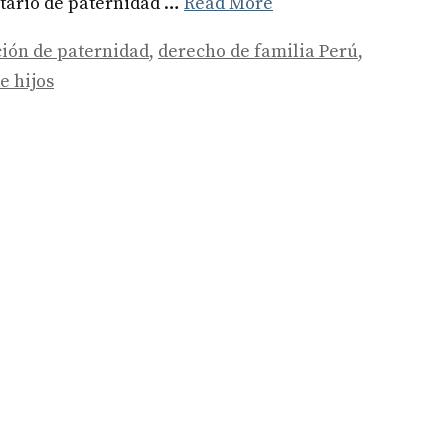
ntario de paternidad …
Read More
ión de paternidad
,
derecho de familia Perú
,
e hijos