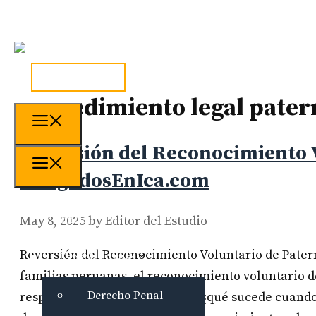
Skip
to
content
tel. 973241254
procedimiento legal pater
Menu
Reversión del Reconocimiento V
Menu
AbogadosEnIca.com
Inicio
May 8, 2025
by
Editor del Estudio
Reversión del Reconocimiento Voluntario de Patern
Especialidades
familias peruanas, el reconocimiento voluntario d
Derecho Penal
responsabilidad. Sin embargo, ¿qué sucede cuando l